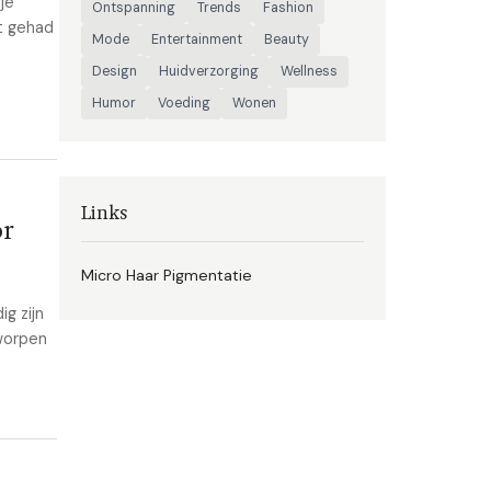
je
Ontspanning
Trends
Fashion
bt gehad
Mode
Entertainment
Beauty
Design
Huidverzorging
Wellness
Humor
Voeding
Wonen
Links
or
Micro Haar Pigmentatie
g zijn
tworpen