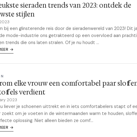
eukste sieraden trends van 2023: ontdek de
wste stijlen
 2023
 bij een glinsterende reis door de sieradenwereld van 2023! Dit j
de mode-industrie ons getrakteerd op een overvloed aan pracht
en trends die ons laten stralen. Of je nu houdt ...
MEER →
ON
om elke vrouw een comfortabel paar sloffen
offels verdient
uary 2023
nu liever je schoenen uittrekt en in iets comfortabelers stapt of e
 zoekt om je voeten in de wintermaanden warm te houden, sloffen
fecte oplossing. Niet alleen bieden ze comf...
MEER →