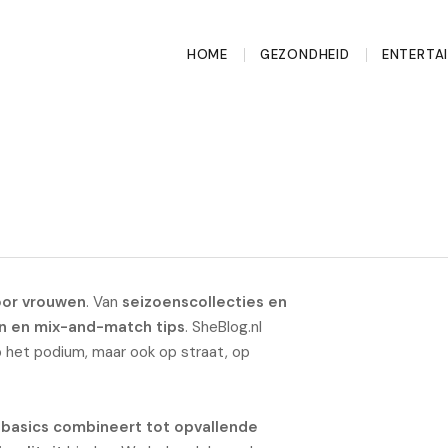
HOME
GEZONDHEID
ENTERTA
oor vrouwen
. Van
seizoenscollecties en
en en mix-and-match tips
. SheBlog.nl
op het podium, maar ook op straat, op
e
basics combineert tot opvallende