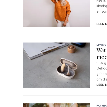
Het is
kledin
en som
LEES 
LIVING
Wat 
mod
13 Aug
Gehoor
gehoor
om disc
LEES 
FASHI