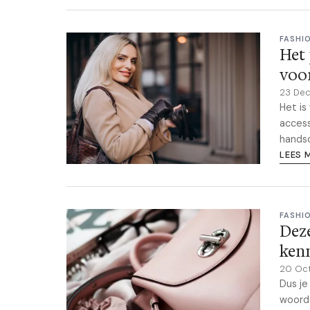
FASHI
Het 
voo
23 De
Het is
access
handsc
LEES 
FASHI
Dez
ken
20 Oc
Dus j
woorde