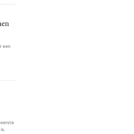
nen
ar een
 eerste
is,