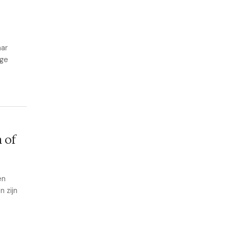
aar
ige
 of
en
 zijn