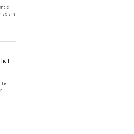
antie
 ze zijn
 het
n te
r