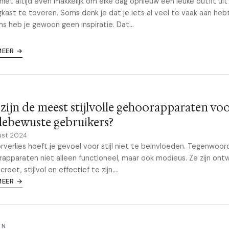
 niet altijd even makkelijk om elke dag opnieuw een leuke outfit uit 
gkast te toveren. Soms denk je dat je iets al veel te vaak aan he
s heb je gewoon geen inspiratie. Dat...
MEER →
zijn de meest stijlvolle gehoorapparaten vo
ebewuste gebruikers?
ust 2024
verlies hoeft je gevoel voor stijl niet te beïnvloeden. Tegenwoordi
apparaten niet alleen functioneel, maar ook modieus. Ze zijn on
reet, stijlvol en effectief te zijn....
MEER →
ON