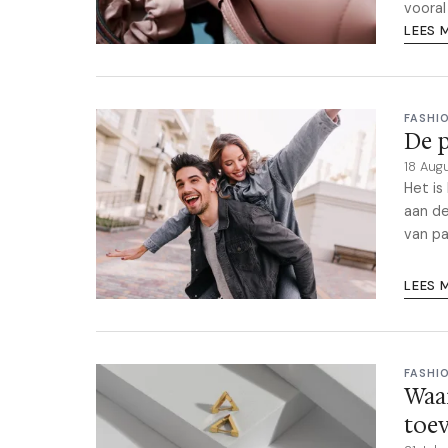
vooral
LEES 
FASHI
De p
18 Aug
Het is
aan de
van pa
LEES 
FASHI
Waa
toev