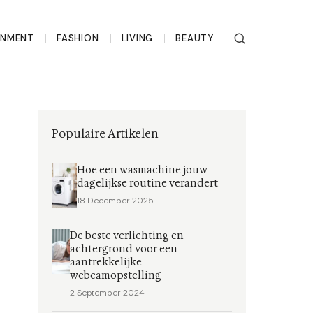
INMENT
FASHION
LIVING
BEAUTY
Populaire Artikelen
Hoe een wasmachine jouw
dagelijkse routine verandert
18 December 2025
De beste verlichting en
achtergrond voor een
aantrekkelijke
webcamopstelling
2 September 2024