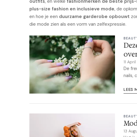
outfits
, en welke
fashionmerken de beste prijs-
plus-size fashion en inclusieve mode
, de opko
en hoe je een
duurzame garderobe opbouwt
zon
die mode zien als een vorm van zelfexpressie.
BEAUT
Deze
ove
11 Apri
De fre
nails, 
LEES 
BEAUT
Mod
13 Aug