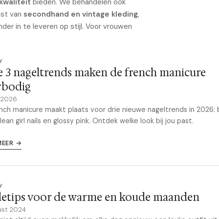
kwaliteit
bieden. We behandelen ook
mst van
secondhand en vintage kleding
,
der in te leveren op stijl. Voor vrouwen
Y
 3 nageltrends maken de french manicure
rbodig
l 2026
nch manicure maakt plaats voor drie nieuwe nageltrends in 2026:
clean girl nails en glossy pink. Ontdek welke look bij jou past.
MEER →
Y
etips voor de warme en koude maanden
ust 2024