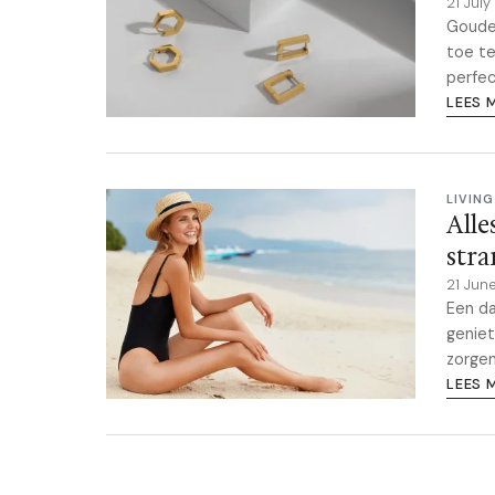
21 Jul
Gouden
toe te
perfec
LEES 
LIVING
Alle
str
21 Jun
Een da
geniet
zorgen
LEES 