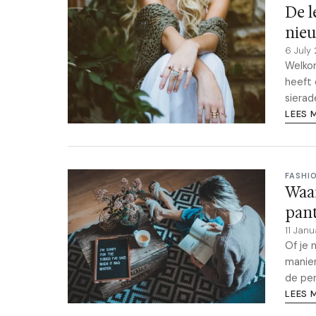
De l
nieu
6 July
Welkom
heeft 
sierad
LEES 
FASHI
Waar
pant
11 Jan
Of je 
manier
de per
LEES 